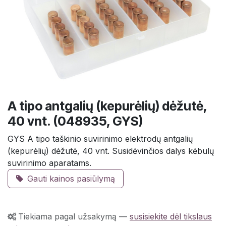
A tipo antgalių (kepurėlių) dėžutė,
40 vnt. (048935, GYS)
GYS A tipo taškinio suvirinimo elektrodų antgalių
(kepurėlių) dėžutė, 40 vnt. Susidėvinčios dalys kėbulų
suvirinimo aparatams.
Gauti kainos pasiūlymą
Tiekiama pagal užsakymą
—
susisiekite dėl tikslaus