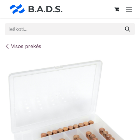
Skip to Content
Visos prekės