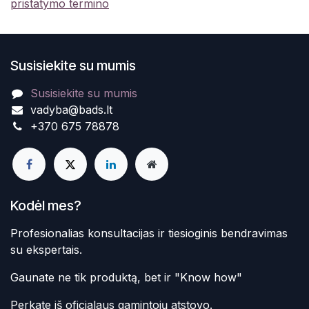
pristatymo termino
Susisiekite su mumis
Susisiekite su mumis
vadyba@bads.lt
+370 675 78878
Kodėl mes?
Profesionalias konsultacijas ir tiesioginis bendravimas
su ekspertais.
Gaunate ne tik produktą, bet ir "Know how"
Perkate iš oficialaus gamintojų atstovo.