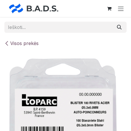
Skip to Content
Visos prekės