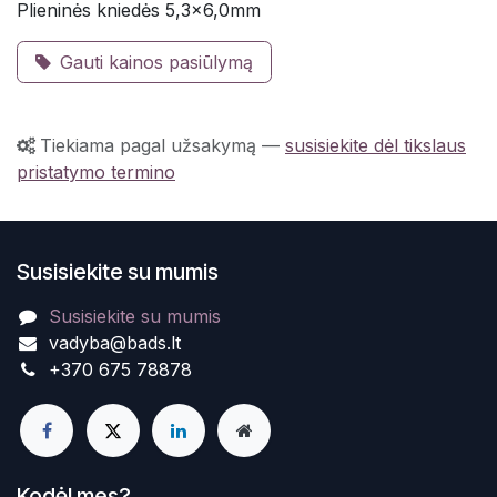
Plieninės kniedės 5,3x6,0mm
Gauti kainos pasiūlymą
Tiekiama pagal užsakymą
—
susisiekite dėl tikslaus
pristatymo termino
Susisiekite su mumis
Susisiekite su mumis
vadyba@bads.lt
+370 675 78878
Kodėl mes?