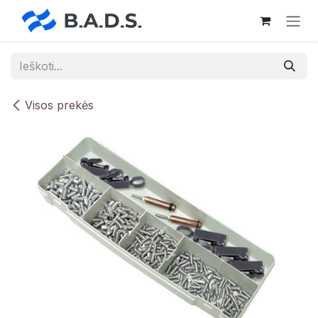
Skip to Content
Visos prekės