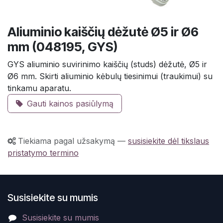
Aliuminio kaiščių dėžutė Ø5 ir Ø6
mm (048195, GYS)
GYS aliuminio suvirinimo kaiščių (studs) dėžutė, Ø5 ir
Ø6 mm. Skirti aliuminio kėbulų tiesinimui (traukimui) su
tinkamu aparatu.
Gauti kainos pasiūlymą
Tiekiama pagal užsakymą
—
susisiekite dėl tikslaus
pristatymo termino
Susisiekite su mumis
Susisiekite su mumis