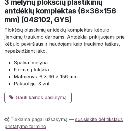
3 mėlynų plokščių plastikinių
antdėklų komplektas (6x36x156
mm) (048102, GYS)
Plokščių plastikinių antdėklų komplektas kėbulo
įlenkimų traukimo darbams. Antdėklai priklijuojami prie
kėbulo paviršiaus ir naudojami kaip traukimo taškas,
nepažeidžiant lako.
Spalva: mėlyna
Forma: plokščia
Matmenys: 6 x 36 x 156 mm
Pakuotėje: 3 vnt.
Gauti kainos pasiūlymą
Tiekiama pagal užsakymą
—
susisiekite dėl tikslaus
pristatymo termino