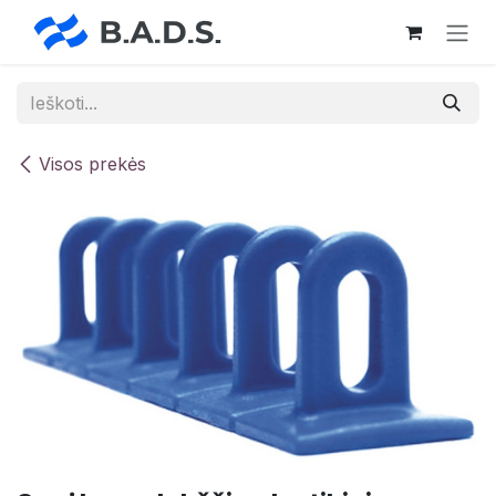
Skip to Content
Visos prekės