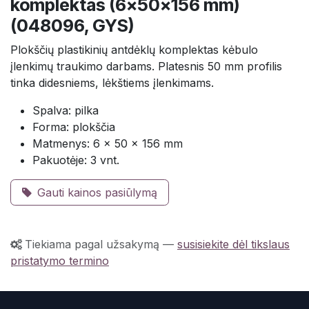
komplektas (6x50x156 mm)
(048096, GYS)
Plokščių plastikinių antdėklų komplektas kėbulo
įlenkimų traukimo darbams. Platesnis 50 mm profilis
tinka didesniems, lėkštiems įlenkimams.
Spalva: pilka
Forma: plokščia
Matmenys: 6 x 50 x 156 mm
Pakuotėje: 3 vnt.
Gauti kainos pasiūlymą
Tiekiama pagal užsakymą
—
susisiekite dėl tikslaus
pristatymo termino