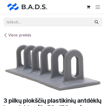
Skip to Content
Visos prekės
3 pilkų plokščių plastikinių antdėklų