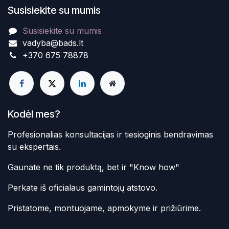
Susisiekite su mumis
Susisiekite su mumis
vadyba@bads.lt
+370 675 78878
Kodėl mes?
Profesionalias konsultacijas ir tiesioginis bendravimas
su ekspertais.
Gaunate ne tik produktą, bet ir "Know how"
Perkate iš oficialaus gamintojų atstovo.
Pristatome, montuojame, apmokyme ir prižiūrime.