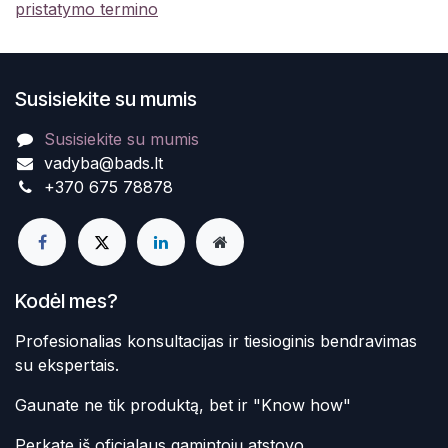
pristatymo termino
Susisiekite su mumis
Susisiekite su mumis
vadyba@bads.lt
+370 675 78878
Kodėl mes?
Profesionalias konsultacijas ir tiesioginis bendravimas
su ekspertais.
Gaunate ne tik produktą, bet ir "Know how"
Perkate iš oficialaus gamintojų atstovo.