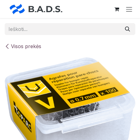
Skip to Content
Visos prekės