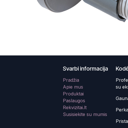
Svarbi informacija
Kodė
Pradžia
Profe
Apie mus
su ek
Produktai
Gauna
Paslaugos
Rekvizitai.lt
Perka
Susisiekite su mumis
Prist