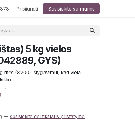
8878
Prisijungti
Susisiekite su mumis
ištas) 5 kg vielos
(042889, GYS)
ritės (Ø200) išlygiavimui, kad viela
kiklio.
ą
ą
—
susisiekite dėl tikslaus pristatymo