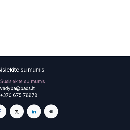
isiekite su mumis
Susisiekite su mumis
vadyba@bads.lt
+370 675 78878