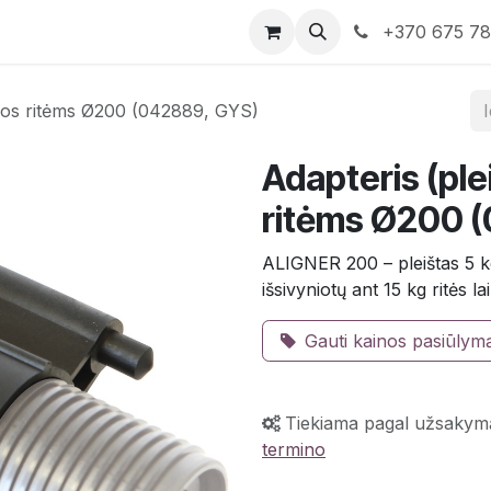
rduotuvė
Susisiekite su mumis
+370 675 7
ielos ritėms Ø200 (042889, GYS)
Adapteris (ple
ritėms Ø200 
ALIGNER 200 – pleištas 5 kg 
išsivyniotų ant 15 kg ritės lai
Gauti kainos pasiūlym
Tiekiama pagal užsakym
termino