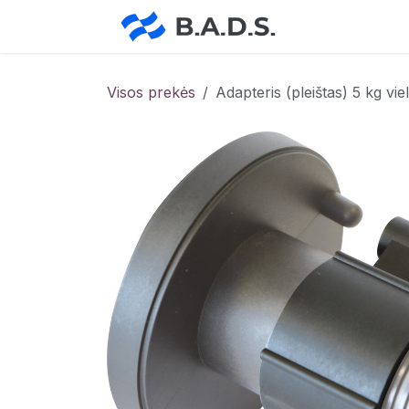
Skip to Content
Pradžia
Pa
Visos prekės
Adapteris (pleištas) 5 kg v