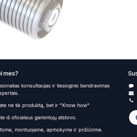
l mes?
Sus
sionalias konsultacijas ir tiesioginis bendravimas
spertais.
te ne tik produktą, bet ir "Know how"
te iš oficialaus gamintojų atstovo.
atome, montuojame, apmokyme ir prižiūrime.