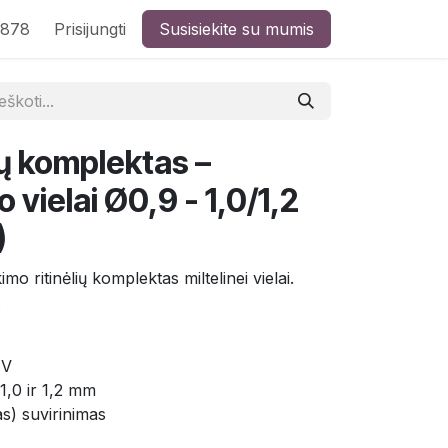
8878
Prisijungti
Susisiekite su mumis
lių komplektas –
o vielai Ø0,9 - 1,0/1,2
)
mo ritinėlių komplektas miltelinei vielai.
.
 V
1,0 ir 1,2 mm
as) suvirinimas