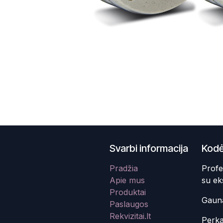
Svarbi informacija
Kodė
Pradžia
Profe
Apie mus
su ek
Produktai
Gauna
Paslaugos
Rekvizitai.lt
Perka