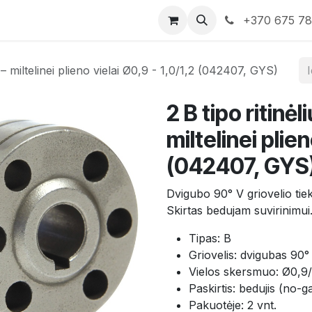
rduotuvė
Susisiekite su mumis
+370 675 7
 – miltelinei plieno vielai Ø0,9 - 1,0/1,2 (042407, GYS)
2 B tipo ritinė
miltelinei plien
(042407, GYS
Dvigubo 90° V griovelio tieki
Skirtas bedujam suvirinimui
Tipas: B
Griovelis: dvigubas 90°
Vielos skersmuo: Ø0,9/
Paskirtis: bedujis (no-g
Pakuotėje: 2 vnt.