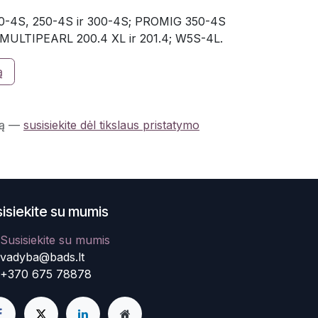
0-4S, 250-4S ir 300-4S; PROMIG 350-4S
 MULTIPEARL 200.4 XL ir 201.4; W5S-4L.
ą
ą
—
susisiekite dėl tikslaus pristatymo
isiekite su mumis
Susisiekite su mumis
vadyba@bads.lt
+370 675 78878