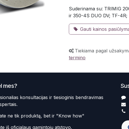
Suderinama su: TRIMIG 20
ir 350-4S DUO DV; TF-4R;
Gauti kainos pasiūlym
Tiekiama pagal užsakym
termino
l mes?
Sus
sionalias konsultacijas ir tiesioginis bendravimas
spertais.
te ne tik produktą, bet ir "Know how"
te iš oficialaus gamintojų atstovo.