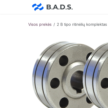
Skip to Content
Pradžia
Pa
Visos prekės
2 B tipo ritinėlių komplektas