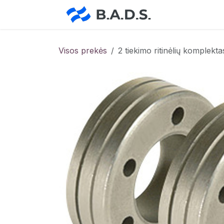
Skip to Content
Pradžia
Pa
Visos prekės
2 tiekimo ritinėlių komplekt