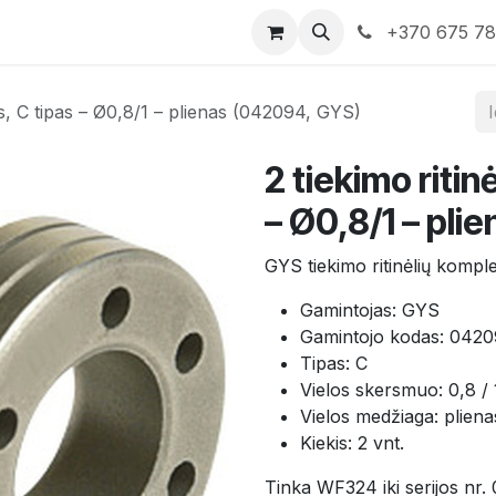
rduotuvė
Susisiekite su mumis
+370 675 7
as, C tipas – Ø0,8/1 – plienas (042094, GYS)
2 tiekimo ritin
– Ø0,8/1 – pl
GYS tiekimo ritinėlių komple
Gamintojas: GYS
Gamintojo kodas: 042
Tipas: C
Vielos skersmuo: 0,8 /
Vielos medžiaga: pliena
Kiekis: 2 vnt.
Tinka WF324 iki serijos nr.