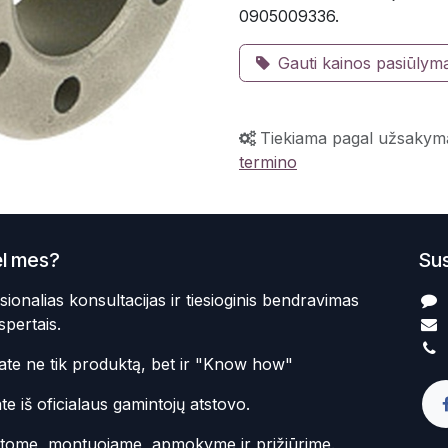
0905009336.
Gauti kainos pasiūlym
Tiekiama pagal užsakym
termino
l mes?
Sus
sionalias konsultacijas ir tiesioginis bendravimas
spertais.
te ne tik produktą, bet ir "Know how"
te iš oficialaus gamintojų atstovo.
atome, montuojame, apmokyme ir prižiūrime.