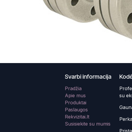
Svarbi informacija
Kodė
Pradžia
Profe
Apie mus
su ek
Produktai
Gauna
Paslaugos
Rekvizitai.lt
Perka
Susisiekite su mumis
Prist