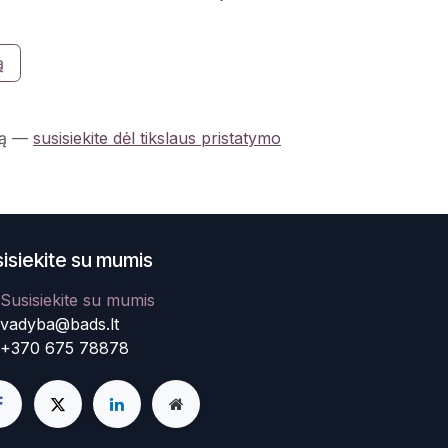
ą
ą
—
susisiekite dėl tikslaus pristatymo
isiekite su mumis
Susisiekite su mumis
vadyba@bads.lt
+370 675 78878