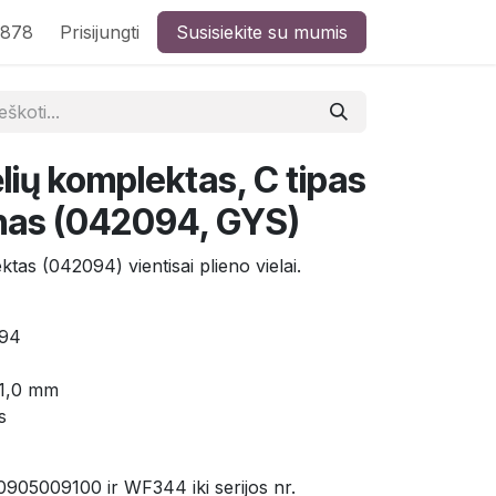
8878
Prisijungti
Susisiekite su mumis
ėlių komplektas, C tipas
ienas (042094, GYS)
ktas (042094) vientisai plieno vielai.
094
 1,0 mm
s
 0905009100 ir WF344 iki serijos nr.