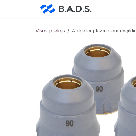
Skip to Content
Pradžia
Pa
Visos prekės
Antgaliai plazminiam degikl