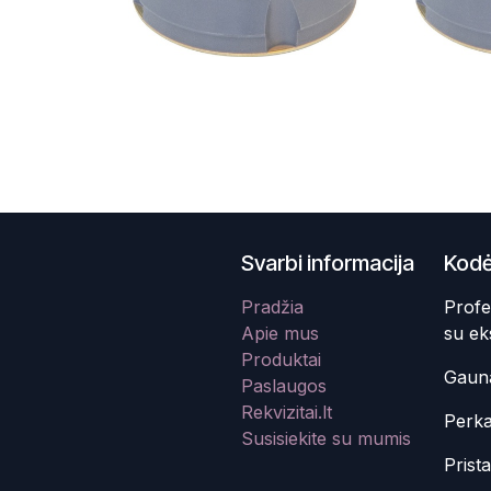
Svarbi informacija
Kodė
Pradžia
Profe
Apie mus
su ek
Produktai
Gauna
Paslaugos
Rekvizitai.lt
Perka
Susisiekite su mumis
Prist