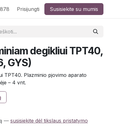
8878
Prisijungti
Susisiekite su mumis
miniam degikliui TPT40,
6, GYS)
iui TPT40. Plazminio pjovimo aparato
ėje – 4 vnt.
ą
ą
—
susisiekite dėl tikslaus pristatymo