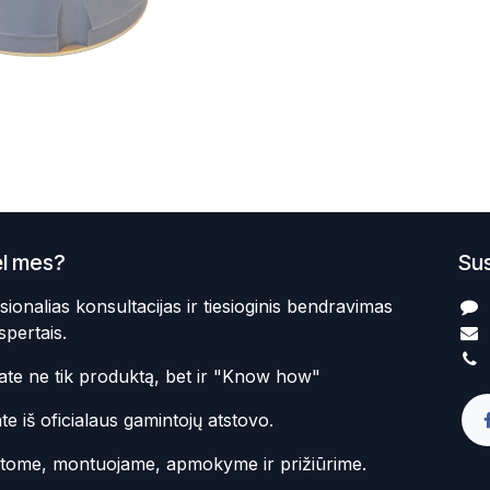
l mes?
Sus
sionalias konsultacijas ir tiesioginis bendravimas
spertais.
te ne tik produktą, bet ir "Know how"
te iš oficialaus gamintojų atstovo.
atome, montuojame, apmokyme ir prižiūrime.