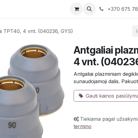
rduotuvė
Susisiekite su mumis
+370 675 7
iui TPT40, 4 vnt. (040236, GYS)
Antgaliai plaz
4 vnt. (04023
Antgaliai plazminiam degikl
sunaudojamoji dalis. Pakuot
Gauti kainos pasiūlym
Tiekiama pagal užsakym
termino