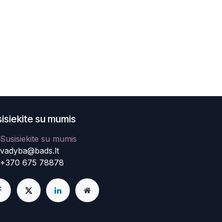
isiekite su mumis
Susisiekite su mumis
vadyba@bads.lt
+370 675 78878