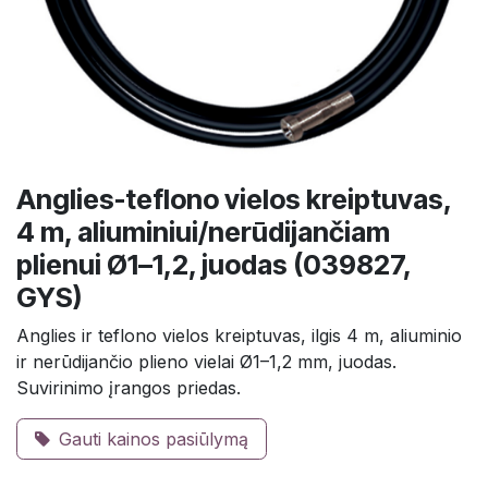
Anglies-teflono vielos kreiptuvas,
4 m, aliuminiui/nerūdijančiam
plienui Ø1–1,2, juodas (039827,
GYS)
Anglies ir teflono vielos kreiptuvas, ilgis 4 m, aliuminio
ir nerūdijančio plieno vielai Ø1–1,2 mm, juodas.
Suvirinimo įrangos priedas.
Gauti kainos pasiūlymą