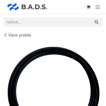
Skip to Content
Visos prekės