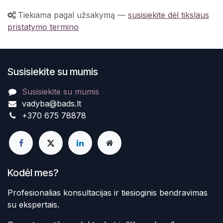
Tiekiama pagal užsakymą
—
susisiekite dėl tikslaus
pristatymo termino
Susisiekite su mumis
Susisiekite su mumis
vadyba@bads.lt
+370 675 78878
Kodėl mes?
Profesionalias konsultacijas ir tiesioginis bendravimas
su ekspertais.