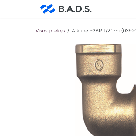
Skip to Content
Pradžia
Pa
Visos prekės
Alkūnė 92BR 1/2" v-i (0392