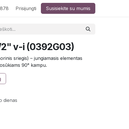
8878
Prisijungti
Susisiekite su mumis
/2" v-i (0392G03)
orinis sriegis) – jungiamasis elementas
osūkiams 90° kampu.
ą
o dienas