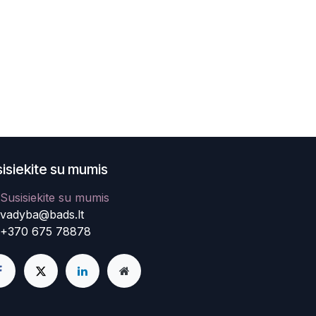
isiekite su mumis
Susisiekite su mumis
vadyba@bads.lt
+370 675 78878