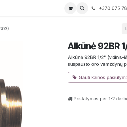
rduotuvė
Susisiekite su mumis
+370 675 7
G03)
Alkūnė 92BR 1
Alkūnė 92BR 1/2" (vidinis–iš
suspausto oro vamzdynų p
Gauti kainos pasiūlym
Pristatymas per 1-2 darb