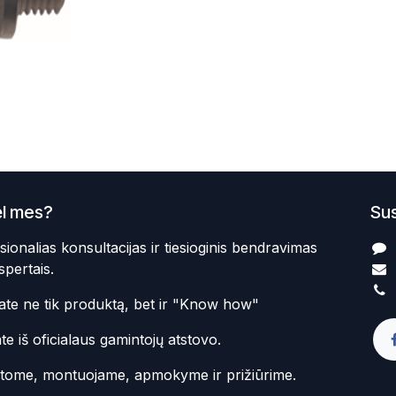
l mes?
Sus
sionalias konsultacijas ir tiesioginis bendravimas
spertais.
te ne tik produktą, bet ir "Know how"
te iš oficialaus gamintojų atstovo.
atome, montuojame, apmokyme ir prižiūrime.