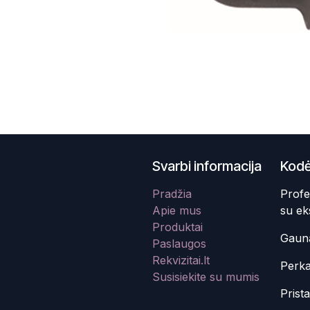
Svarbi informacija
Kodė
Pradžia
Profe
Apie mus
su ek
Produktai
Gauna
Paslaugos
Rekvizitai.lt
Perka
Susisiekite su mumis
Prist