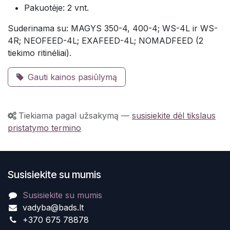
Pakuotėje: 2 vnt.
Suderinama su: MAGYS 350-4, 400-4; WS-4L ir WS-
4R; NEOFEED-4L; EXAFEED-4L; NOMADFEED (2
tiekimo ritinėliai).
Gauti kainos pasiūlymą
Tiekiama pagal užsakymą
—
susisiekite dėl tikslaus
pristatymo termino
Susisiekite su mumis
Susisiekite su mumis
vadyba@bads.lt
+370 675 78878