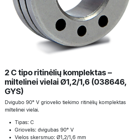
2 C tipo ritinėlių komplektas –
miltelinei vielai Ø1,2/1,6 (038646,
GYS)
Dvigubo 90° V griovelio tiekimo ritinėlių komplektas
miltelinei vielai.
Tipas: C
Griovelis: dvigubas 90° V
Vielos skersmuo: Ø1,2/1,6 mm