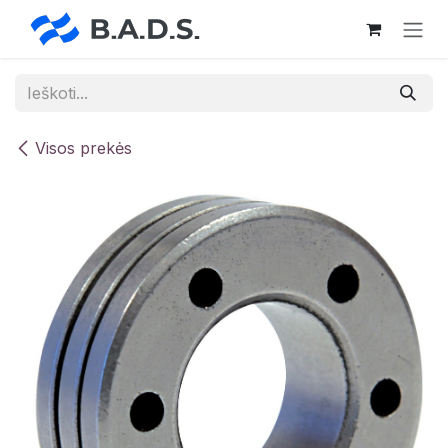
Skip to Content
Visos prekės