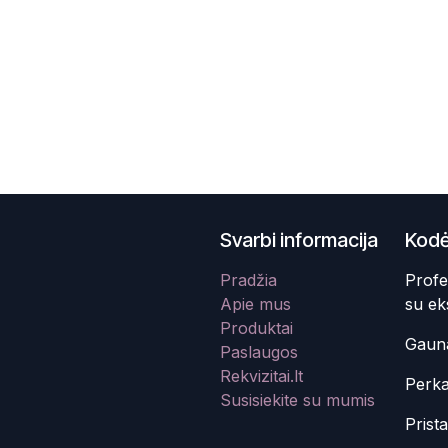
Svarbi informacija
Kodė
Pradžia
Profe
Apie mus
su ek
Produktai
Gauna
Paslaugos
Rekvizitai.lt
Perka
Susisiekite su mumis
Prist