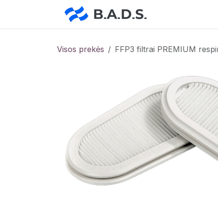
Skip to Content
Pradžia
Pa
Visos prekės
FFP3 filtrai PREMIUM respir