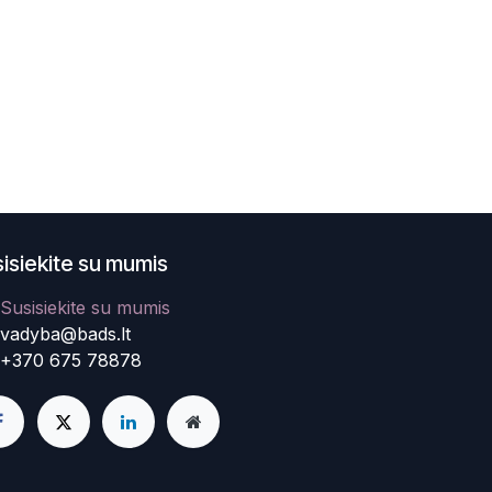
isiekite su mumis
Susisiekite su mumis
vadyba@bads.lt
+370 675 78878