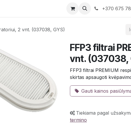
rduotuvė
Susisiekite su mumis
+370 675 7
atoriui, 2 vnt. (037038, GYS)
FFP3 filtrai P
vnt. (037038,
FFP3 filtrai PREMIUM respir
skirtas apsaugoti kvėpavimo
Gauti kainos pasiūlym
Tiekiama pagal užsakym
termino