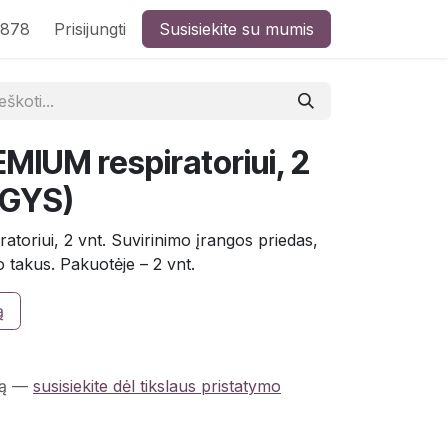
8878
Prisijungti
Susisiekite su mumis
REMIUM respiratoriui, 2
 GYS)
atoriui, 2 vnt. Suvirinimo įrangos priedas,
 takus. Pakuotėje – 2 vnt.
ą
ą
—
susisiekite dėl tikslaus pristatymo