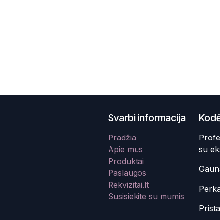
Svarbi informacija
Kodė
Pradžia
Profe
Apie mus
su ek
Produktai
Gauna
Paslaugos
Rekvizitai.lt
Perka
Susisiekite su mumis
Prist