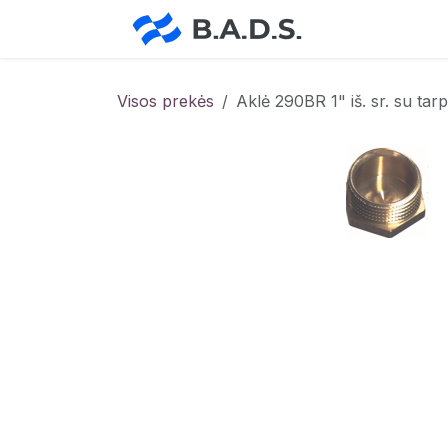
Skip to Content
Pradžia
Pa
Visos prekės
Aklė 290BR 1" iš. sr. su tar