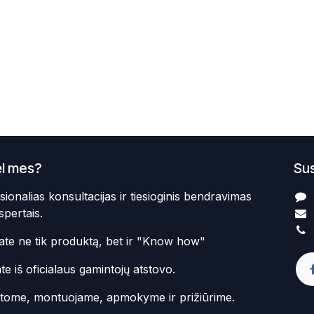
l mes?
Sus
sionalias konsultacijas ir tiesioginis bendravimas
spertais.
te ne tik produktą, bet ir "Know how"
te iš oficialaus gamintojų atstovo.
atome, montuojame, apmokyme ir prižiūrime.