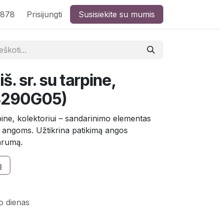
8878
Prisijungti
Susisiekite su mumis
š. sr. su tarpine,
03290G05)
pine, kolektoriui – sandarinimo elementas
 angoms. Užtikrina patikimą angos
arumą.
ą
o dienas