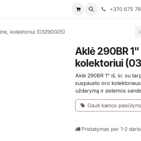
rduotuvė
Susisiekite su mumis
+370 675 7
pine, kolektoriui (03290G05)
Aklė 290BR 1" i
kolektoriui (
Aklė 290BR 1" iš. sr. su tar
suspausto oro kolektoriaus
uždarymą ir sistemos sand
Gauti kainos pasiūlym
Pristatymas per 1-2 darb