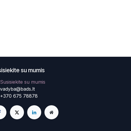
isiekite su mumis
Susisiekite su mumis
vadyba@bads.lt
+370 675 78878