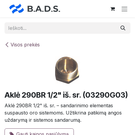
Skip to Content
Visos prekės
Aklė 290BR 1/2" iš. sr. (03290G03)
Aklė 290BR 1/2" iš. sr. – sandarinimo elementas
suspausto oro sistemoms. Užtikrina patikimą angos
uždarymą ir sistemos sandarumą.
Gauti kainos pasiūlymą