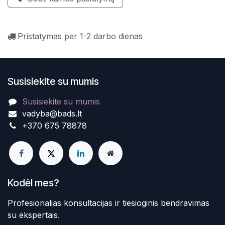
Pristatymas per 1-2 darbo dienas
Susisiekite su mumis
Susisiekite su mumis
vadyba@bads.lt
+370 675 78878
Kodėl mes?
Profesionalias konsultacijas ir tiesioginis bendravimas
su ekspertais.