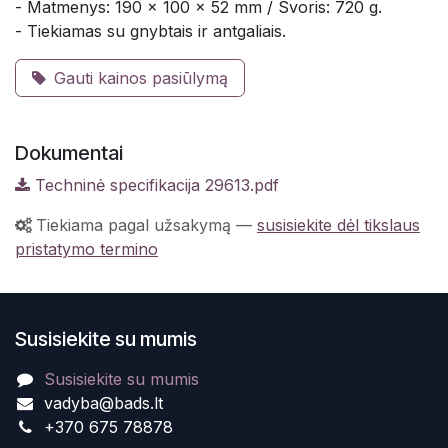
- Matmenys: 190 x 100 x 52 mm / Svoris: 720 g.
- Tiekiamas su gnybtais ir antgaliais.
Gauti kainos pasiūlymą
Dokumentai
Techninė specifikacija 29613.pdf
Tiekiama pagal užsakymą
—
susisiekite dėl tikslaus
pristatymo termino
Susisiekite su mumis
Susisiekite su mumis
vadyba@bads.lt
+370 675 78878