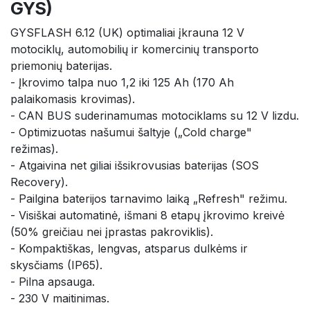
GYS)
GYSFLASH 6.12 (UK) optimaliai įkrauna 12 V
motociklų, automobilių ir komercinių transporto
priemonių baterijas.
- Įkrovimo talpa nuo 1,2 iki 125 Ah (170 Ah
palaikomasis krovimas).
- CAN BUS suderinamumas motociklams su 12 V lizdu.
- Optimizuotas našumui šaltyje („Cold charge"
režimas).
- Atgaivina net giliai išsikrovusias baterijas (SOS
Recovery).
- Pailgina baterijos tarnavimo laiką „Refresh" režimu.
- Visiškai automatinė, išmani 8 etapų įkrovimo kreivė
(50% greičiau nei įprastas pakroviklis).
- Kompaktiškas, lengvas, atsparus dulkėms ir
skysčiams (IP65).
- Pilna apsauga.
- 230 V maitinimas.