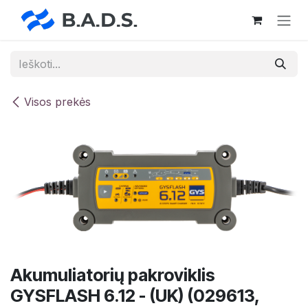
Skip to Content
Visos prekės
Akumuliatorių pakroviklis
GYSFLASH 6.12 - (UK) (029613,