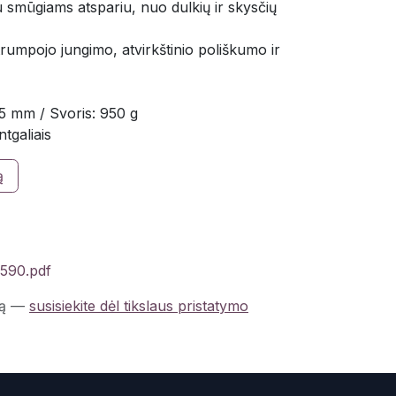
 smūgiams atspariu, nuo dulkių ir skysčių
rumpojo jungimo, atvirkštinio poliškumo ir
5 mm / Svoris: 950 g
ntgaliais
ą
9590.pdf
ą
—
susisiekite dėl tikslaus pristatymo