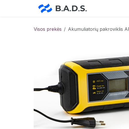
Skip to Content
Pradžia
Pa
Visos prekės
Akumuliatorių pakroviklis