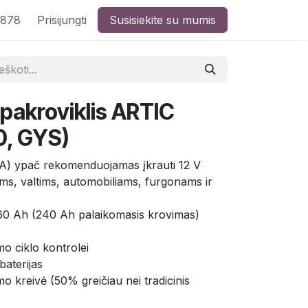
8878
Prisijungti
Susisiekite su mumis
 pakroviklis ARTIC
, GYS)
 A) ypač rekomenduojamas įkrauti 12 V
lams, valtims, automobiliams, furgonams ir
 160 Ah (240 Ah palaikomasis krovimas)
mo ciklo kontrolei
 baterijas
mo kreivė (50% greičiau nei tradicinis