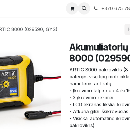
rduotuvė
Susisiekite su mumis
+370 675 7
 ARTIC 8000 (029590, GYS)
Akumuliatorių
8000 (029590
ARTIC 8000 pakroviklis (8
baterijas visų tipų motocik
nameliams ant ratų.
- Įkrovimo talpa nuo 4 iki
- 3 įkrovimo režimai
- LCD ekranas tiksliai krovi
- Atkuria giliai išsikrovusias
- Visiškai automatinė įkrovi
pakroviklis)