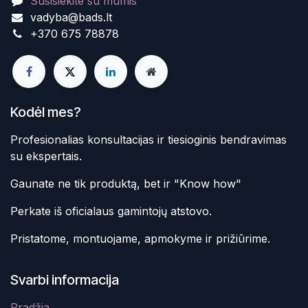
Susisiekite su mumis
vadyba@bads.lt
+370 675 78878
Kodėl mes?
Profesionalias konsultacijas ir tiesioginis bendravimas
su ekspertais.
Gaunate ne tik produktą, bet ir "Know how"
Perkate iš oficialaus gamintojų atstovo.
Pristatome, montuojame, apmokyme ir prižiūrime.
Svarbi informacija
Pradžia