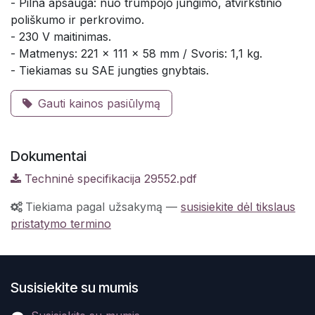
- Pilna apsauga: nuo trumpojo jungimo, atvirkštinio
poliškumo ir perkrovimo.
- 230 V maitinimas.
- Matmenys: 221 x 111 x 58 mm / Svoris: 1,1 kg.
- Tiekiamas su SAE jungties gnybtais.
Gauti kainos pasiūlymą
Dokumentai
Techninė specifikacija 29552.pdf
Tiekiama pagal užsakymą
—
susisiekite dėl tikslaus
pristatymo termino
Susisiekite su mumis