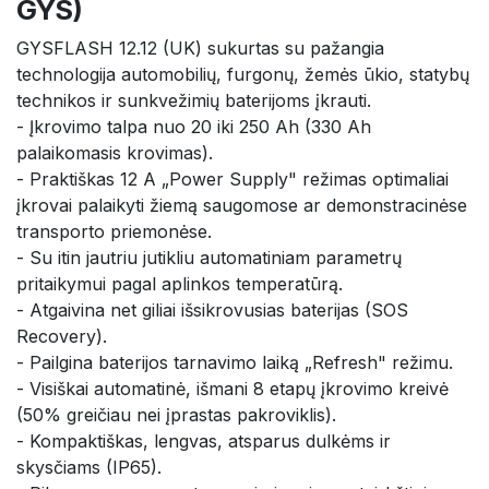
GYS)
GYSFLASH 12.12 (UK) sukurtas su pažangia
technologija automobilių, furgonų, žemės ūkio, statybų
technikos ir sunkvežimių baterijoms įkrauti.
- Įkrovimo talpa nuo 20 iki 250 Ah (330 Ah
palaikomasis krovimas).
- Praktiškas 12 A „Power Supply" režimas optimaliai
įkrovai palaikyti žiemą saugomose ar demonstracinėse
transporto priemonėse.
- Su itin jautriu jutikliu automatiniam parametrų
pritaikymui pagal aplinkos temperatūrą.
- Atgaivina net giliai išsikrovusias baterijas (SOS
Recovery).
- Pailgina baterijos tarnavimo laiką „Refresh" režimu.
- Visiškai automatinė, išmani 8 etapų įkrovimo kreivė
(50% greičiau nei įprastas pakroviklis).
- Kompaktiškas, lengvas, atsparus dulkėms ir
skysčiams (IP65).