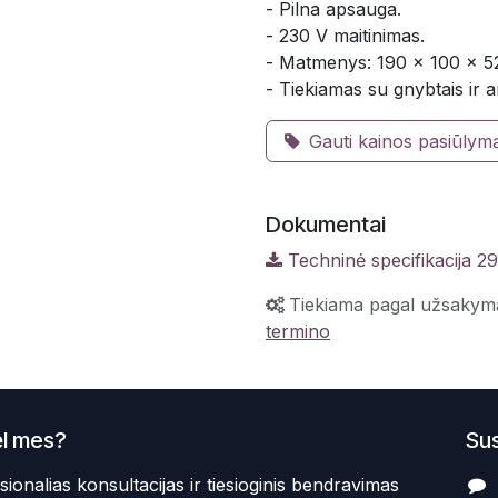
- Pilna apsauga.
- 230 V maitinimas.
- Matmenys: 190 x 100 x 52
- Tiekiamas su gnybtais ir an
Gauti kainos pasiūlym
Dokumentai
Techninė specifikacija 2
Tiekiama pagal užsakym
termino
l mes?
Sus
sionalias konsultacijas ir tiesioginis bendravimas