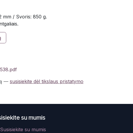
 mm / Svoris: 850 g.
tgaliais.
ą
9538.pdf
ą
—
susisiekite dėl tikslaus pristatymo
isiekite su mumis
Susisiekite su mumis