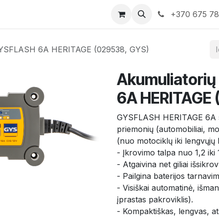
rduotuvė
Susisiekite su mumis
+370 675 7
s GYSFLASH 6A HERITAGE (029538, GYS)
Akumuliatorių
6A HERITAGE 
GYSFLASH HERITAGE 6A skir
priemonių (automobiliai, moto
(nuo motociklų iki lengvųjų 
- Įkrovimo talpa nuo 1,2 iki
- Atgaivina net giliai išsik
- Pailgina baterijos tarnavi
- Visiškai automatinė, išma
įprastas pakroviklis).
- Kompaktiškas, lengvas, a