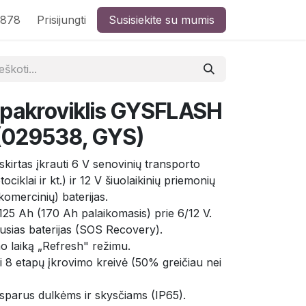
8878
Prisijungti
Susisiekite su mumis
 pakroviklis GYSFLASH
(029538, GYS)
tas įkrauti 6 V senovinių transporto
ciklai ir kt.) ir 12 V šiuolaikinių priemonių
komercinių) baterijas.
 125 Ah (170 Ah palaikomasis) prie 6/12 V.
rovusias baterijas (SOS Recovery).
mo laiką „Refresh" režimu.
ni 8 etapų įkrovimo kreivė (50% greičiau nei
tsparus dulkėms ir skysčiams (IP65).