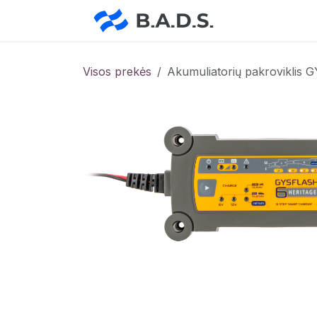
Skip to Content
Pradžia
Pa
Visos prekės
Akumuliatorių pakrovikli