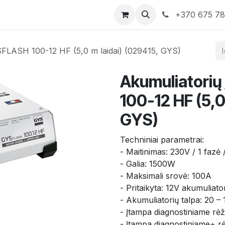
rduotuvė
Susisiekite su mumis
+370 675 7
YSFLASH 100-12 HF (5,0 m laidai) (029415, GYS)
Akumuliatorių
100-12 HF (5,0
GYS)
Techniniai parametrai:
- Maitinimas: 230V / 1 fazė
- Galia: 1500W
- Maksimali srovė: 100A
- Pritaikyta: 12V akumuliat
- Akumuliatorių talpa: 20 –
- Įtampa diagnostiniame rėž
- Įtampa diagnostiniame+ rė