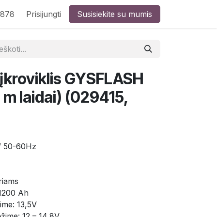
8878
Prisijungti
Susisiekite su mumis
 įkroviklis GYSFLASH
 m laidai) (029415,
 / 50-60Hz
oriams
 1200 Ah
ime: 13,5V
žime: 12 – 14,8V