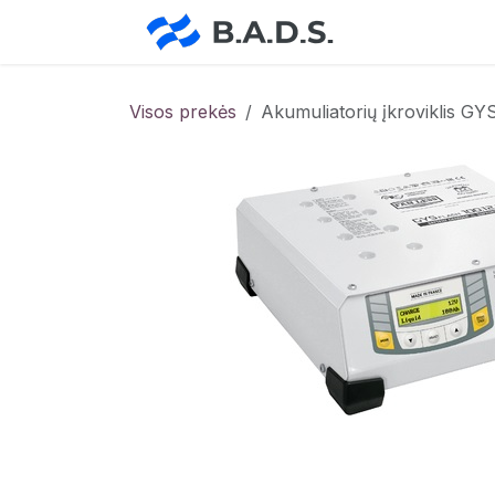
Skip to Content
Pradžia
Pa
Visos prekės
Akumuliatorių įkroviklis G