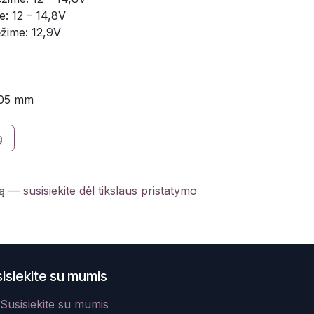
e: 12 – 14,8V
ėžime: 12,9V
105 mm
ą
ą
—
susisiekite dėl tikslaus pristatymo
isiekite su mumis
Susisiekite su mumis