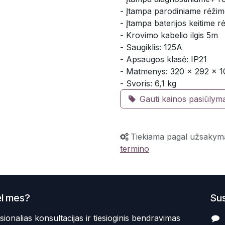
- Įtampa parodiniame rėžim
- Įtampa baterijos keitime r
- Krovimo kabelio ilgis 5m
- Saugiklis: 125A
- Apsaugos klasė: IP21
- Matmenys: 320 x 292 x 
- Svoris: 6,1 kg
Gauti kainos pasiūlym
Tiekiama pagal užsakym
termino
l mes?
Sus
sionalias konsultacijas ir tiesioginis bendravimas