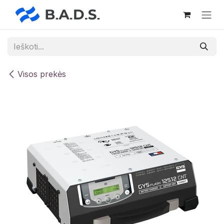
Skip to Content
Visos prekės