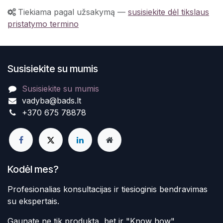
Tiekiama pagal užsakymą
—
susisiekite dėl tikslaus
pristatymo termino
Susisiekite su mumis
Susisiekite su mumis
vadyba@bads.lt
+370 675 78878
Kodėl mes?
Profesionalias konsultacijas ir tiesioginis bendravimas
su ekspertais.
Gaunate ne tik produktą, bet ir "Know how"