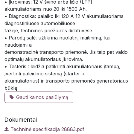
• Įkrovimas: 12 V švino arba ličio (LFP)
akumuliatoriams nuo 20 iki 1500 Ah.
• Diagnostika: palaiko iki 120 A 12 V akumuliatoriams
diagnostiniuose automobiliuose
fazėje, techninės priežiūros dirbtuvėse.
• Parodų salė: užtikrina nuolatinį maitinimą, kai
naudojami a
demonstracinė transporto priemonė. Jis taip pat valdo
optimalų akumuliatoriaus įkrovimą.
• Testeris : leidžia patikrinti akumuliatoriaus įtampą,
įvertinti paleidimo sistemą (starter +
akumuliatorius) ir transporto priemonės generatoriaus
būklę
Gauti kainos pasiūlymą
Dokumentai
Techninė specifikacija 28883.pdf