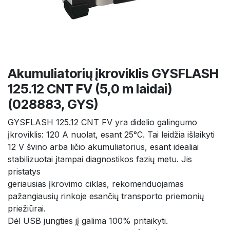
Akumuliatorių įkroviklis GYSFLASH
125.12 CNT FV (5,0 m laidai)
(028883, GYS)
GYSFLASH 125.12 CNT FV yra didelio galingumo
įkroviklis: 120 A nuolat, esant 25°C. Tai leidžia išlaikyti
12 V švino arba ličio akumuliatorius, esant idealiai
stabilizuotai įtampai diagnostikos fazių metu. Jis
pristatys
geriausias įkrovimo ciklas, rekomenduojamas
pažangiausių rinkoje esančių transporto priemonių
priežiūrai.
Dėl USB jungties jį galima 100% pritaikyti.