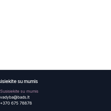
isiekite su mumis
Susisiekite su mumis
vadyba@bads.lt
+370 675 78878