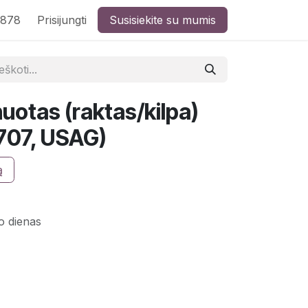
8878
Prisijungti
Susisiekite su mumis
uotas (raktas/kilpa)
07, USAG)
ą
o dienas