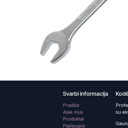
Svarbi informacija
Kodė
Pradžia
Profe
Apie mus
su ek
Produktai
Gauna
Paslaugos