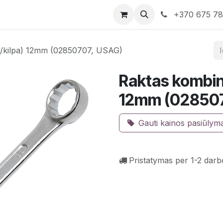
rduotuvė
Susisiekite su mumis
+370 675 7
s/kilpa) 12mm (02850707, USAG)
Raktas kombin
12mm (028507
Gauti kainos pasiūlym
Pristatymas per 1-2 darb