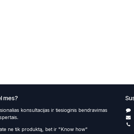
l mes?
Sus
sionalias konsultacijas ir tiesioginis bendravimas
spertais.
te ne tik produktą, bet ir "Know how"