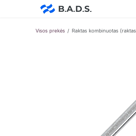
Skip to Content
Pradžia
Pa
Visos prekės
Raktas kombinuotas (rakta