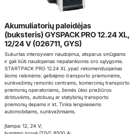
Akumuliatorių paleidėjas
(buksteris) GYSPACK PRO 12.24 XL,
12/24 V (026711, GYS)
Sukurtas intensyviam naudojimui, atsparus smūgiams
ir gali būti naudojamas nepalankiomis oro sąlygomis.
STARTPACK PRO 12.24 XL ypač rekomenduojamas
šioms reikmėms: gelbėjimo transporto priemonėms,
sunkvežimių remonto centrams, komercinių transporto
priemonių operatoriams, žemės ūkio priežiūros
dirbtuvėms, autobusų ar statybinių transporto
priemonių depams ir kt. Tinka lengviesiems
automobiliams, sunkvežimiams.
Įtampa: 12, 24 V;
Įjungimo srovė (12V): 8500 A;