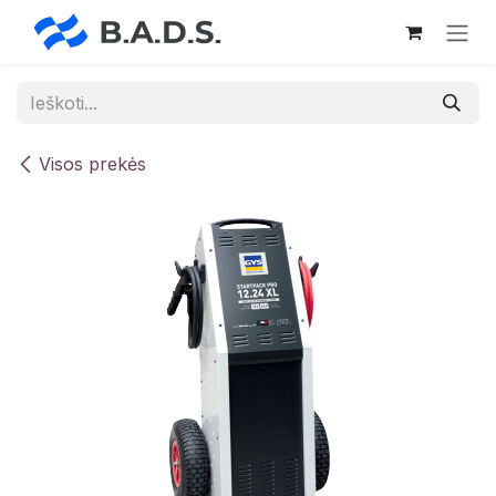
Skip to Content
Visos prekės