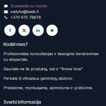
Susisiekite su mumis
vadyba@bads.lt
+370 675 78878
Kodėl mes?
Profesionalias konsultacijas ir tiesioginis bendravimas
su ekspertais.
Gaunate ne tik produktą, bet ir "Know how"
Perkate iš oficialaus gamintojų atstovo.
Pristatome, montuojame, apmokyme ir prižiūrime.
Svarbi informacija