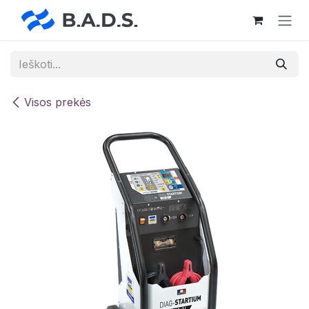
Skip to Content
Visos prekės