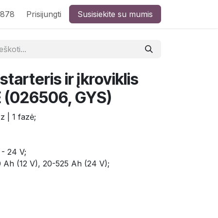
8878
Prisijungti
Susisiekite su mumis
tarteris ir įkroviklis
E (026506, GYS)
 | 1 fazė;
 - 24 V;
0 Ah (12 V), 20-525 Ah (24 V);