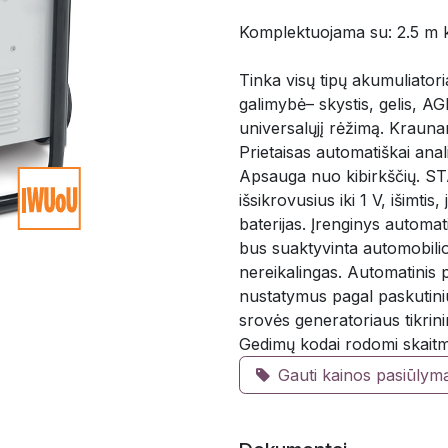
Komplektuojama su: 2.5 m kab
Tinka visų tipų akumuliator
galimybė– skystis, gelis, AG
universalųjį rėžimą. Kraunan
Prietaisas automatiškai anali
Apsauga nuo kibirkščių. ST
išsikrovusius iki 1 V, išimtis,
baterijas. Įrenginys automati
bus suaktyvinta automobilio
nereikalingas. Automatinis 
nustatymus pagal paskutin
srovės generatoriaus tikrin
Gedimų kodai rodomi skait
Gauti kainos pasiūlym