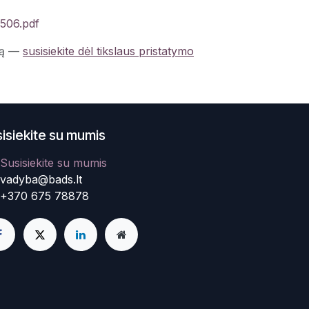
6506.pdf
ą
—
susisiekite dėl tikslaus pristatymo
isiekite su mumis
Susisiekite su mumis
vadyba@bads.lt
+370 675 78878