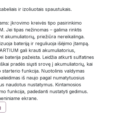
eliais ir izoliuotais spaustukais.
iams: įkrovimo kreivės tipo pasirinkimo
M. Jei tipas nežinomas – galima rinktis
t akumuliatorių, priežiūra nereikalinga.
zuoja bateriją ir reguliuoja išėjimo įtampą.
ARTIUM gali krauti akumuliatorius,
 jei baterija pažeista. Leidžia atkurti sulfatines
škai pradės siųsti srovę į akumuliatorių, kai
 starterio funkcija. Nuotolinis valdymas
paleidimas iš naujo pagal numatytuosius
ius naudotus nustatymus. Kintamosios
imo funkcija, padedanti nustatyti gedimus.
meniniame ekrane.
ą