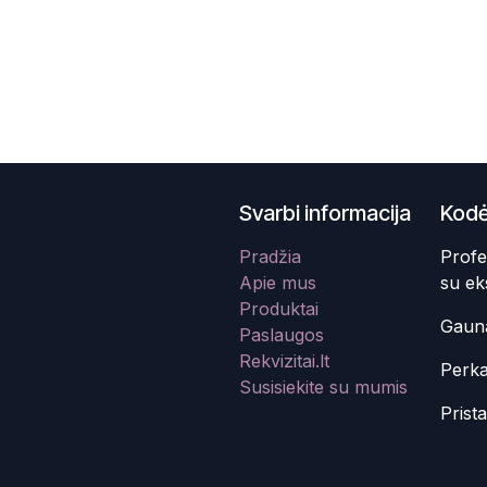
Svarbi informacija
Kodė
Pradžia
Profe
Apie mus
su ek
Produktai
Gauna
Paslaugos
Rekvizitai.lt
Perka
Susisiekite su mumis
Prist