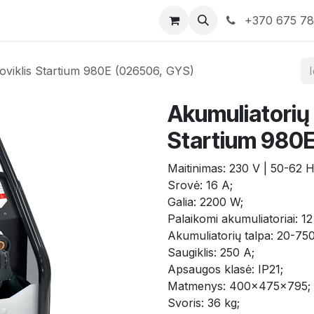
rduotuvė
Susisiekite su mumis
+370 675 7
kroviklis Startium 980E (026506, GYS)
Akumuliatorių s
Startium 980
Maitinimas: 230 V | 50-62 Hz
Srovė: 16 A;
Galia: 2200 W;
Palaikomi akumuliatoriai: 12
Akumuliatorių talpa: 20-75
Saugiklis: 250 A;
Apsaugos klasė: IP21;
Matmenys: 400x475x795;
Svoris: 36 kg;