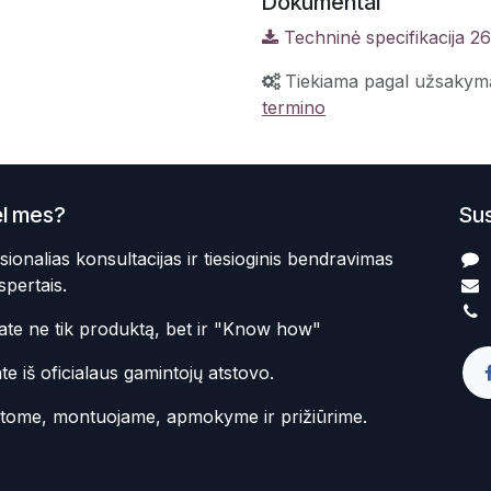
Dokumentai
Techninė specifikacija 2
Tiekiama pagal užsakym
termino
l mes?
Sus
sionalias konsultacijas ir tiesioginis bendravimas
spertais.
te ne tik produktą, bet ir "Know how"
te iš oficialaus gamintojų atstovo.
atome, montuojame, apmokyme ir prižiūrime.