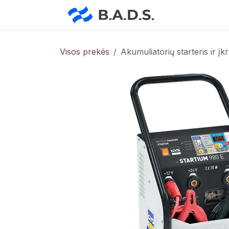
Skip to Content
Pradžia
Pa
Visos prekės
Akumuliatorių starteris ir į