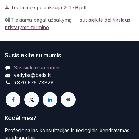
Techninė specifikacija 26179.pdf
Tiekiama pagal užsakymą
—
susisiekite dėl tikslaus
pristatymo termino
Susisiekite su mumis
Susisiekite su mumis
vadyba@bads.lt
+370 675 78878
Kodėl mes?
Profesionalias konsultacijas ir tiesioginis bendravimas
su ekspertais.