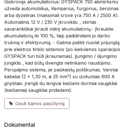
Išsikrovęs akumuliatorius: GYSPACK 750 akimirksniu
užveda automobilius, Kemperius, furgonus, benzinas
arba dyzelinas (maksimali srovė yra 750 A / 2500 A).
Automatinis 12 V / 230 V įkroviklis: , skirtas
savarankiškai įkrauti vidinį akumuliatorių.- Įkraukite
akumuliatorių iki 100 %, taip padidindami jo darbo
trukmę ir efektyvumą. - Galima palikti nuolat prijungtą
prie elektros tinklo sistemos (po kiekvienos operacijos
GYSPACK turi būti įkraunamas). Įjungimo / išjungimo
jungiklis , kad būtų išvengta netinkamo naudojimo.
Perspėjimo sistema, jei pasikeistų poliškumas. Variniai
kabeliai (2 x 1,30 m, ø 25 mm²) su izoliuotais 600 A
gnybtais. Įrengti du lengvai keičiami išoriniai saugikliai
(keičiamieji saugikliai pridedami).
Gauti kainos pasiūlymą
Dokumentai