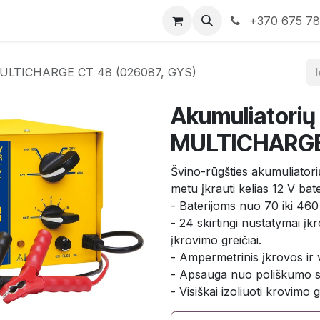
rduotuvė
Susisiekite su mumis
+370 675 7
s MULTICHARGE CT 48 (026087, GYS)
Akumuliatorių 
MULTICHARGE 
Švino-rūgšties akumuliatori
metu įkrauti kelias 12 V bate
- Baterijoms nuo 70 iki 460
- 24 skirtingi nustatymai įk
įkrovimo greičiai.
- Ampermetrinis įkrovos ir v
- Apsauga nuo poliškumo s
- Visiškai izoliuoti krovimo 