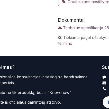
Gauti kainos pasiūlym
Dokumentai
Techninė specifikacija 2
Tiekiama pagal užsakym
termino
l mes?
Sus
sionalias konsultacijas ir tiesioginis bendravimas
spertais.
te ne tik produktą, bet ir "Know how"
te iš oficialaus gamintojų atstovo.