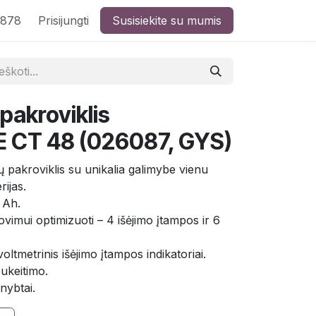
8878
Prisijungti
Susisiekite su mumis
pakroviklis
CT 48 (026087, GYS)
ų pakroviklis su unikalia galimybe vienu
rijas.
 Ah.
rovimui optimizuoti – 4 išėjimo įtampos ir 6
oltmetrinis išėjimo įtampos indikatoriai.
ukeitimo.
gnybtai.