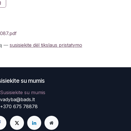
ą
6087.pdf
ą
—
susisiekite dėl tikslaus pristatymo
isiekite su mumis
Susisiekite su mumis
vadyba@bads.lt
+370 675 78878