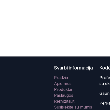
Svarbi informacija
Kodė
Pradžia
Profe
Apie mus
su ek
Produktai
Gauna
Paslaugos
Rekvizitai.lt
Perka
Susisiekite su mumis