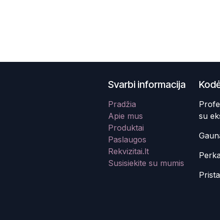
Svarbi informacija
Kodė
Pradžia
Profe
Apie mus
su ek
Produktai
Gauna
Paslaugos
Rekvizitai.lt
Perka
Susisiekite su mumis
Prist