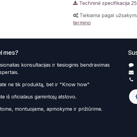
Techninė specifikacija 2
Tiekiama pagal užsakym
termino
l mes?
Sus
sionalias konsultacijas ir tiesioginis bendravimas
spertais.
te ne tik produktą, bet ir "Know how"
te iš oficialaus gamintojų atstovo.
atome, montuojame, apmokyme ir prižiūrime.