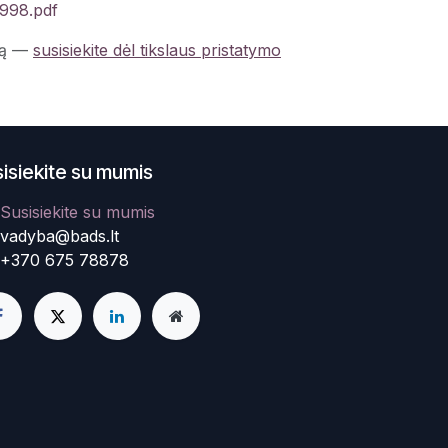
5998.pdf
ą
—
susisiekite dėl tikslaus pristatymo
isiekite su mumis
Susisiekite su mumis
vadyba@bads.lt
+370 675 78878