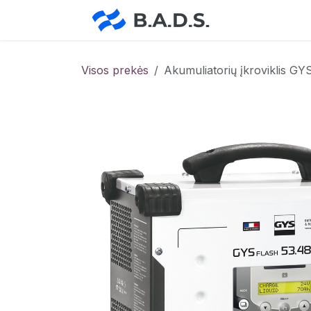
Skip to Content
Pradžia
Pa
Visos prekės
Akumuliatorių įkroviklis 