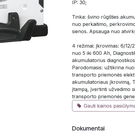
IP: 30;
Tinka: švino rūgšties akumul
nuo perkaitimo, perkrovim
sienos. Apsauga nuo atvirkš
4 režimai: Įkrovimas: 6/12/
nuo 5 iki 600 Ah, Diagnosti
akumuliatorius diagnostikos
Parodomasis: užtikrina nuo
transporto priemonės elektr
akumuliatoriaus įkrovimą, Te
įtampą, įvertinti užvedimo s
transporto priemonės gener
Gauti kainos pasiūlym
Dokumentai