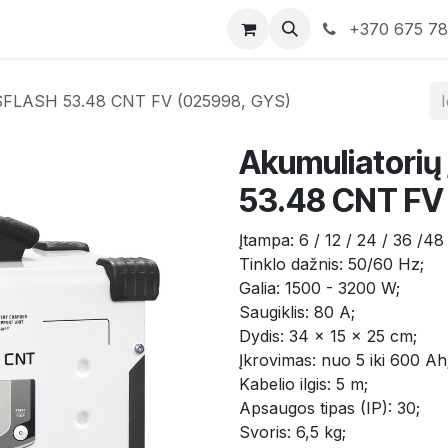
rduotuvė
Susisiekite su mumis
+370 675 7
GYSFLASH 53.48 CNT FV (025998, GYS)
Akumuliatorių
53.48 CNT FV
Įtampa: 6 / 12 / 24 / 36 /48
Tinklo dažnis: 50/60 Hz;
Galia: 1500 - 3200 W;
Saugiklis: 80 A;
Dydis: 34 x 15 x 25 cm;
Įkrovimas: nuo 5 iki 600 Ah
Kabelio ilgis: 5 m;
Apsaugos tipas (IP): 30;
Svoris: 6,5 kg;