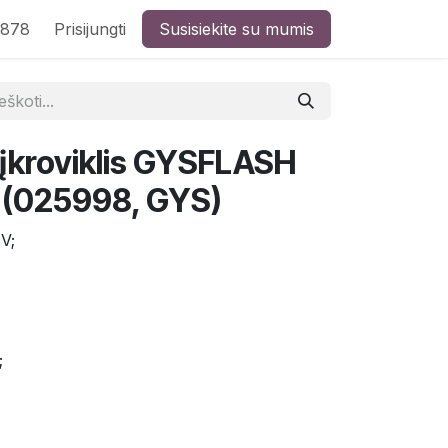
8878
Prisijungti
Susisiekite su mumis
 įkroviklis GYSFLASH
 (025998, GYS)
 V;
;