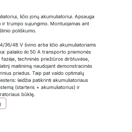
iatoriui, ličio jonų akumuliatoriui. Apsauga
o ir trumpo sujungimo. Montuojamas ant
tinio poliškumo.
24/36/48 V švino arba ličio akumuliatoriams
ka: palaiko iki 50 A transporto priemonės
 fazėje, techninės priežiūros dirbtuvėse,
latinį maitinimą naudojant demonstracinės
inius priedus. Taip pat valdo optimalų
steris: leidžia patikrinti akumuliatoriaus
istemą (starteris + akumuliatorius) ir
atoriaus būklę.
ą