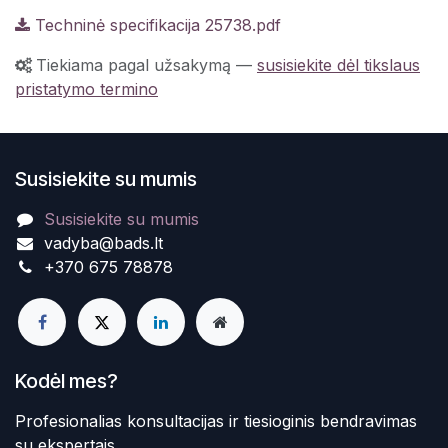
Techninė specifikacija 25738.pdf
Tiekiama pagal užsakymą
—
susisiekite dėl tikslaus
pristatymo termino
Susisiekite su mumis
Susisiekite su mumis
vadyba@bads.lt
+370 675 78878
Kodėl mes?
Profesionalias konsultacijas ir tiesioginis bendravimas
su ekspertais.