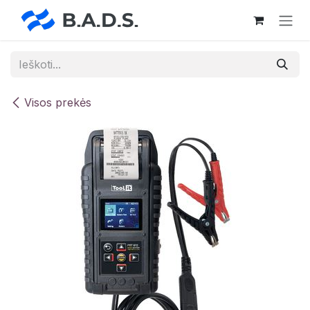
Skip to Content
Visos prekės