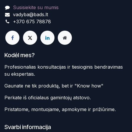
Susisiekite su mumis
vadyba@bads.lt
+370 675 78878
Kodėl mes?
Profesionalias konsultacijas ir tiesioginis bendravimas
su ekspertais.
Gaunate ne tik produktą, bet ir "Know how"
Perkate iš oficialaus gamintojų atstovo.
Pristatome, montuojame, apmokyme ir prižiūrime.
Svarbi informacija