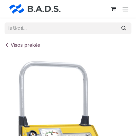
Skip to Content
Visos prekės