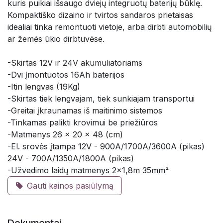
kuris puikiai išsaugo dviejų integruotų baterijų būklę.
Kompaktiško dizaino ir tvirtos sandaros prietaisas
idealiai tinka remontuoti vietoje, arba dirbti automobilių
ar žemės ūkio dirbtuvėse.
-Skirtas 12V ir 24V akumuliatoriams
-Dvi įmontuotos 16Ah baterijos
-Itin lengvas (19Kg)
-Skirtas tiek lengvajam, tiek sunkiajam transportui
-Greitai įkraunamas iš maitinimo sistemos
-Tinkamas palikti krovimui be priežiūros
-Matmenys 26 x 20 x 48 (cm)
-El. srovės įtampa 12V - 900A/1700A/3600A (pikas)
24V - 700A/1350A/1800A (pikas)
-Užvedimo laidų matmenys 2x1,8m 35mm²
Gauti kainos pasiūlymą
Dokumentai