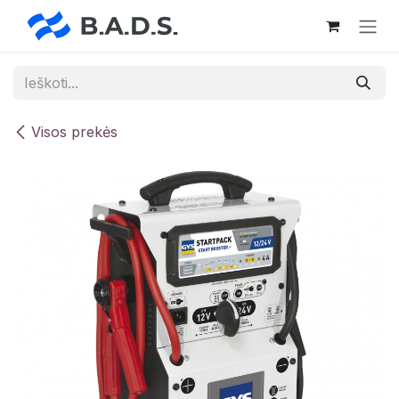
Skip to Content
Visos prekės