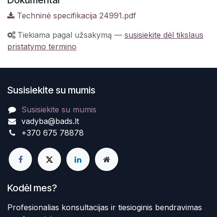
Techninė specifikacija 24991.pdf
Tiekiama pagal užsakymą
—
susisiekite dėl tikslaus
pristatymo termino
Susisiekite su mumis
Susisiekite su mumis
vadyba@bads.lt
+370 675 78878
Kodėl mes?
Profesionalias konsultacijas ir tiesioginis bendravimas