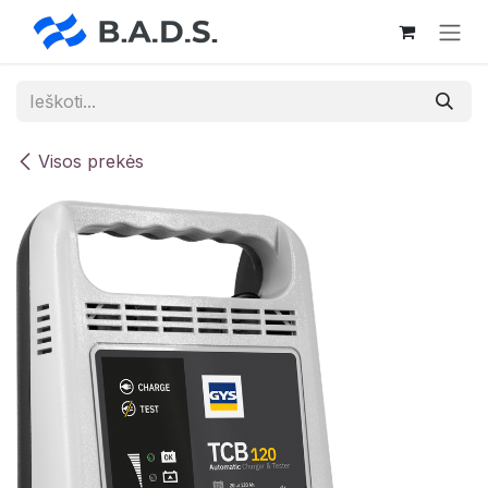
Skip to Content
Visos prekės