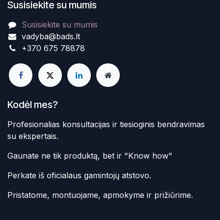
Susisiekite su mumis
Susisiekite su mumis
vadyba@bads.lt
+370 675 78878
Kodėl mes?
Profesionalias konsultacijas ir tiesioginis bendravimas
su ekspertais.
Gaunate ne tik produktą, bet ir "Know how"
Perkate iš oficialaus gamintojų atstovo.
Pristatome, montuojame, apmokyme ir prižiūrime.