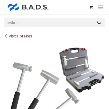
Skip to Content
Visos prekės