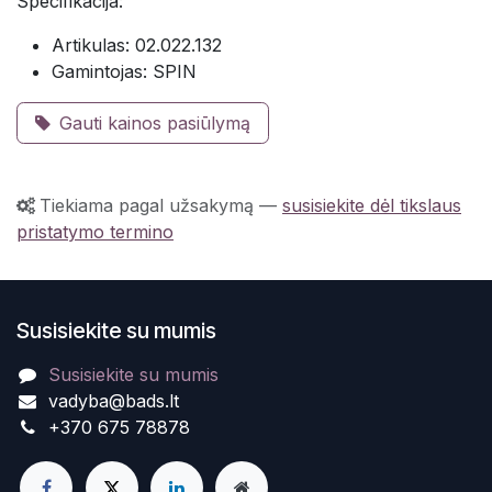
Specifikacija:
Artikulas: 02.022.132
Gamintojas: SPIN
Gauti kainos pasiūlymą
Tiekiama pagal užsakymą
—
susisiekite dėl tikslaus
pristatymo termino
Susisiekite su mumis
Susisiekite su mumis
vadyba@bads.lt
+370 675 78878