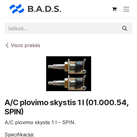
Skip to Content
Visos prekės
A/C plovimo skystis 1 l (01.000.54,
SPIN)
A/C plovimo skystis 1 l – SPIN.
Specifikacija: