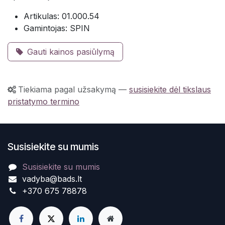
Artikulas: 01.000.54
Gamintojas: SPIN
Gauti kainos pasiūlymą
Tiekiama pagal užsakymą
—
susisiekite dėl tikslaus
pristatymo termino
Susisiekite su mumis
Susisiekite su mumis
vadyba@bads.lt
+370 675 78878