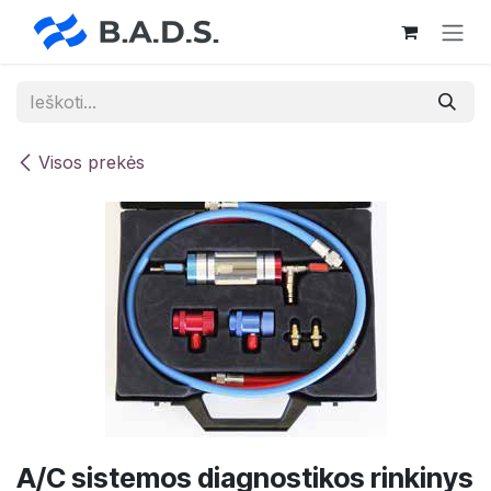
Skip to Content
Visos prekės
A/C sistemos diagnostikos rinkinys