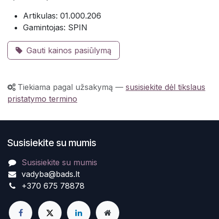
Artikulas: 01.000.206
Gamintojas: SPIN
Gauti kainos pasiūlymą
Tiekiama pagal užsakymą
—
susisiekite dėl tikslaus
pristatymo termino
Susisiekite su mumis
Susisiekite su mumis
vadyba@bads.lt
+370 675 78878